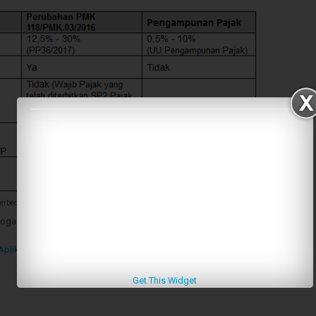
erbedaan Aspek Perpajakan
moga bermanfaat.
plikasi Excel Bukti Potong Formulir 1721 A2 Dengan PTKP Baru
Get This Widget