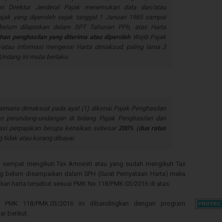
an Direktur Jenderal Pajak menemukan data dan/atau
ajak yang diperoleh sejak tanggal 1 Januari 1985 sampai
elum dilaporkan dalam SPT Tahunan PPh, atas Harta
an penghasilan yang diterima atau diperoleh
Wajib Pajak
atau informasi mengenai Harta dimaksud, paling lama 3
Undang ini mulai berlaku.
imana dimaksud pada ayat (1) dikenai Pajak Penghasilan
an perundang-undangan di bidang Pajak Penghasilan dan
asi perpajakan berupa kenaikan sebesar
200% (dua ratus
 tidak atau kurang dibayar.
m sempat mengikuti Tax Amnesti atau yang sudah mengikuti Tax
g belum disampaikan dalam SPH (Surat Pernyataan Harta) maka
n harta tersebut sesuai PMK No.118/PMK.03/2016 di atas.
n PMK 118/PMK.03/2016 ini dibandingkan dengan program
r berikut: