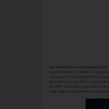
Tax amnesty atau pengampunan pajak
sudah berakhir per 31 Maret 2017 yang l
ada pengampunan pajak jilid II. Berdasark
Pernytaan Harta yang diterima oleh Direkto
Rp.4.881T. Sedangkan jumlah WajibPajak ya
wajib Pajak. Namun demikian masih banyak