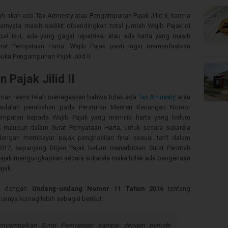
 akan ada Tax Amnesty atau Pengampunan Pajak Jilid II, karena
 ternyata masih sedikit dibandingkan total jumlah Wajib Pajak di
at ikut, ada yang gagal repatriasi atau ada harta yang masih
rat Pernyataan Harta. Wajib Pajak pasti ingin memanfaatkan
ka Pengampunan Pajak Jilid II.
Pajak Jilid II
i laman resmi telah menegaskan bahwa tidak ada
Tax Amnesty
atau
 adalah perubahan pada Peraturan Menteri Keuangan Nomor
mpatan kepada Wajib Pajak yang memiliki harta yang belum
 maupun dalam Surat Pernyataan Harta, untuk secara sukarela
dengan membayar pajak penghasilan final sesuai tarif dalam
17, sepanjang Ditjen Pajak belum menerbitkan Surat Perintah
 Pajak mengungkapkan secara sukarela maka tidak ada pengenaan
jak.
ai dengan
Undang-undang Nomor 11 Tahun 2016
tentang
sinya kurnag lebih sebagai berikut:
enyampaikan Surat Pernyataan sampai dengan periode