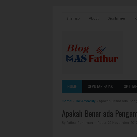
Sitemap
About
Disclaimer
K
PENGERTIAN
KARYAW
HOME
SEPUTAR PAJAK
SPT TA
CARA BAYAR
USAHA
Home
»
Tax Amnesty
CARA LAPOR
»
Apakah Benar ada Penga
BADAN
Apakah Benar ada Pengamp
NPWP
By
Fathur Rokhman
—
Rabu, 29 November 201