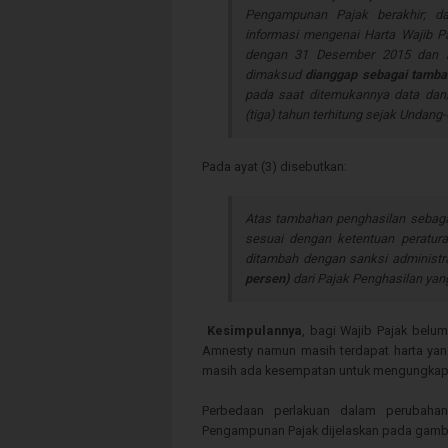
Pengampunan Pajak berakhir; d
informasi mengenai Harta Wajib P
dengan 31 Desember 2015 dan b
dimaksud
dianggap sebagai tambah
pada saat ditemukannya data dan/
(tiga) tahun terhitung sejak Undang-
Pada ayat (3) disebutkan:
Atas tambahan penghasilan sebaga
sesuai dengan ketentuan peratur
ditambah dengan sanksi administr
persen)
dari Pajak Penghasilan yang
Kesimpulannya
, bagi Wajib Pajak belu
Amnesty namun masih terdapat harta yan
masih ada kesempatan untuk mengungkapka
Perbedaan perlakuan dalam perubaha
Pengampunan Pajak dijelaskan pada gamba