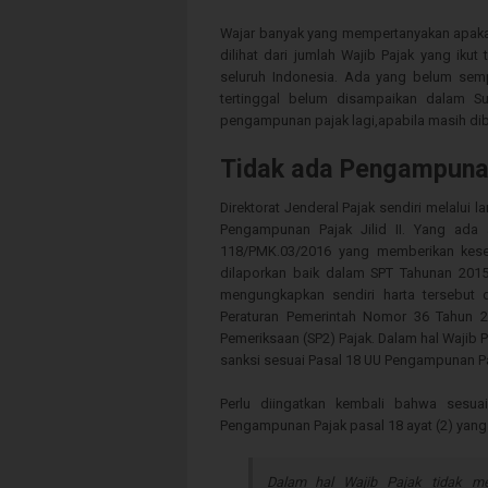
Wajar banyak yang mempertanyakan apakah
dilihat dari jumlah Wajib Pajak yang ikut
seluruh Indonesia. Ada yang belum semp
tertinggal belum disampaikan dalam Su
pengampunan pajak lagi,apabila masih dibu
Tidak ada Pengampunan 
Direktorat Jenderal Pajak sendiri melalu
Pengampunan Pajak Jilid II. Yang ada
118/PMK.03/2016 yang memberikan kese
dilaporkan baik dalam SPT Tahunan 2015
mengungkapkan sendiri harta tersebut 
Peraturan Pemerintah Nomor 36 Tahun 20
Pemeriksaan (SP2) Pajak. Dalam hal Wajib
sanksi sesuai Pasal 18 UU Pengampunan Pa
Perlu diingatkan kembali bahwa sesu
Pengampunan Pajak pasal 18 ayat (2) yang i
Dalam hal Wajib Pajak tidak m