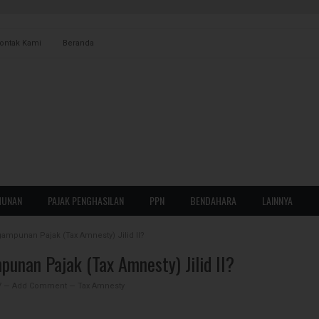
ontak Kami
Beranda
AN
POTPUT
HUNAN
PAJAK PENGHASILAN
PPN
BENDAHARA
LAINNYA
WAN
ORANG PRIBADI
mpunan Pajak (Tax Amnesty) Jilid II?
PPH BADAN
unan Pajak (Tax Amnesty) Jilid II?
PPH FINAL
7
—
Add Comment
—
Tax Amnesty