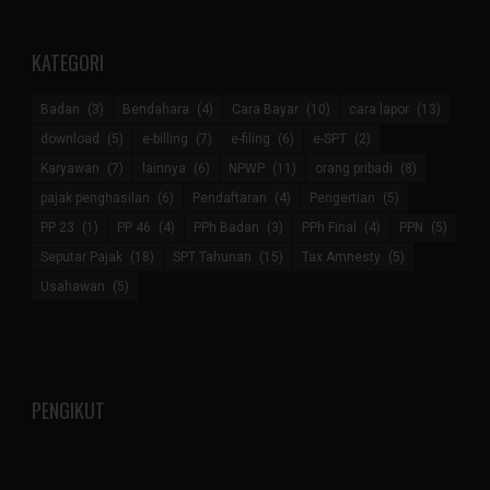
KATEGORI
Badan
(3)
Bendahara
(4)
Cara Bayar
(10)
cara lapor
(13)
download
(5)
e-billing
(7)
e-filing
(6)
e-SPT
(2)
Karyawan
(7)
lainnya
(6)
NPWP
(11)
orang pribadi
(8)
pajak penghasilan
(6)
Pendaftaran
(4)
Pengertian
(5)
PP 23
(1)
PP 46
(4)
PPh Badan
(3)
PPh Final
(4)
PPN
(5)
Seputar Pajak
(18)
SPT Tahunan
(15)
Tax Amnesty
(5)
Usahawan
(5)
PENGIKUT