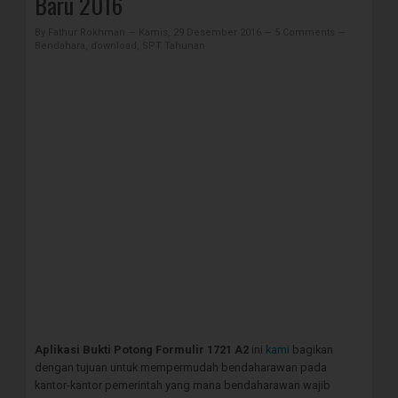
Baru 2016
By
Fathur Rokhman
—
Kamis, 29 Desember 2016
—
5 Comments
—
Bendahara
,
download
,
SPT Tahunan
Aplikasi Bukti Potong Formulir 1721 A2
ini
kami
bagikan
dengan tujuan untuk mempermudah bendaharawan pada
kantor-kantor pemerintah yang mana bendaharawan wajib