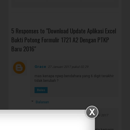
5 Responses to "Download Update Aplikasi Excel
Bukti Potong Formulir 1721 A2 Dengan PTKP
Baru 2016"
Grace
27 Januari 2017 pukul 02.29
mas kenapa npwp bendahara yang 6 digit terakhir
tidak berubah ?
Balas
Balasan
Fathur Rokhman
29 Januari 2017
pukul 23.45
Mohon maaf karena ternyata kemarin