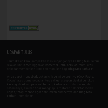
UCAPAN TULUS
Terimakasih kami sampaikan atas kunjungannya ke
Blog Mas Fathur
.
Silakan untuk meninggalkan komentar untuk bersilaturahmi atau
sekedar memberikan kritik dan masukan bagi
Blog Mas Fathur
ini.
Anda dapat menyebarluaskan isi blog ini seluruhnya (Copy Paste,
Copas) atau cuma sebagian terus dijual ataupun dipakai bungkus
kacang, dijadikan pesawat terbang kertas atau didaur ulang dan
seterusnya, asalkan tidak menghapus "catatan hak cipta". Boleh
copas, tetapi mohon agar cantumkan sumbernya dari
Blog Mas
Fathur
. Terimakasih.