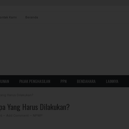
ontak Kami
Beranda
AN
POTPUT
HUNAN
PAJAK PENGHASILAN
PPN
BENDAHARA
LAINNYA
WAN
ORANG PRIBADI
Yang Harus Dilakukan?
PPH BADAN
pa Yang Harus Dilakukan?
PPH FINAL
16
—
Add Comment
—
NPWP