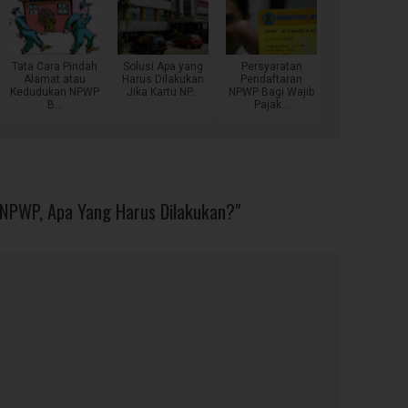
Tata Cara Pindah
Solusi Apa yang
Persyaratan
Alamat atau
Harus Dilakukan
Pendaftaran
Kedudukan NPWP
Jika Kartu NP...
NPWP Bagi Wajib
B...
Pajak...
) NPWP, Apa Yang Harus Dilakukan?"