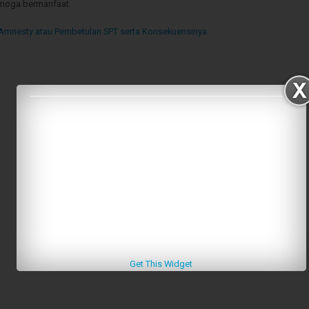
emoga bermanfaat.
Amnesty atau Pembetulan SPT serta Konsekuensinya
.
Get This Widget