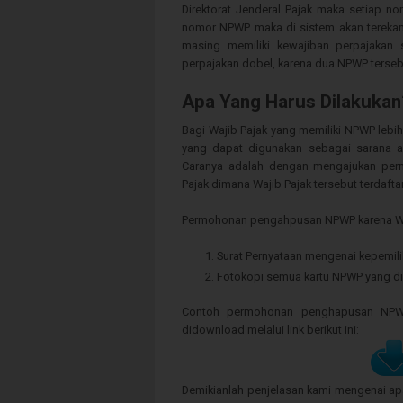
Direktorat Jenderal Pajak maka setiap no
nomor NPWP maka di sistem akan terekam
masing memiliki kewajiban perpajakan s
perpajakan dobel, karena dua NPWP terseb
Apa Yang Harus Dilakukan
Bagi Wajib Pajak yang memiliki NPWP lebi
yang dapat digunakan sebagai sarana a
Caranya adalah dengan mengajukan perm
Pajak dimana Wajib Pajak tersebut terdaftar
Permohonan pengahpusan NPWP karena Wajib
Surat Pernyataan mengenai kepemi
Fotokopi semua kartu NPWP yang dim
Contoh permohonan penghapusan NPWP 
didownload melalui link berikut ini:
Demikianlah penjelasan kami mengenai apa 