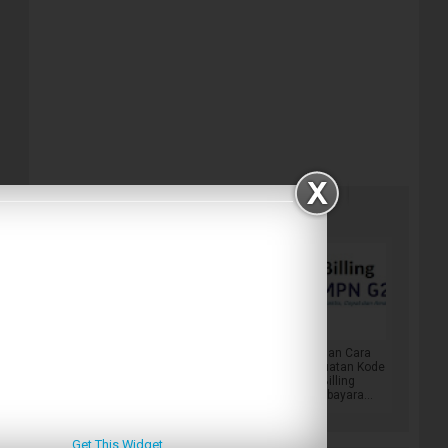
Related Posts :
Solusi Apa yang
Panduan
Pilihan Cara
Harus Dilakukan
Membuat Kode
Pembuatan Kode
Jika Kartu NP...
Billing
Billing
Pembayaran
Pembayara...
Pajak...
Get This Widget