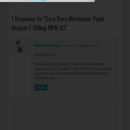
1 Response to "Cara Baru Membayar Pajak
Dengan E-Billing MPN G2"
Born Be Smart
13 Juni 2016 pukul 00.29
Selamat sore,
mau nanya lagi bapak, saya ada mau bayar
denda pasal 7 kup Rp. 1.000.000 kalo mau bayar
via sse masuk ke pos berapa dan kode berapa.
Terima kasih
Balas