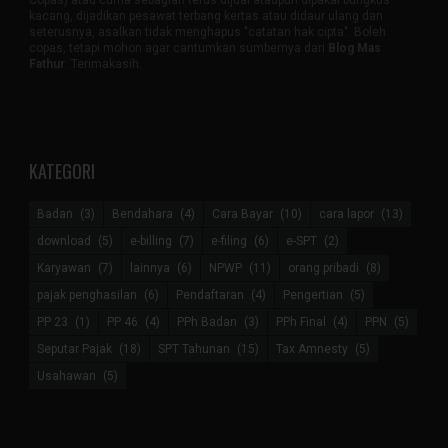
Copas) atau cuma sebagian terus dijual ataupun dipakai bungkus
kacang, dijadikan pesawat terbang kertas atau didaur ulang dan
seterusnya, asalkan tidak menghapus "catatan hak cipta". Boleh
copas, tetapi mohon agar cantumkan sumbernya dari
Blog Mas
Fathur
. Terimakasih.
KATEGORI
Badan
(3)
Bendahara
(4)
Cara Bayar
(10)
cara lapor
(13)
download
(5)
e-billing
(7)
e-filing
(6)
e-SPT
(2)
Karyawan
(7)
lainnya
(6)
NPWP
(11)
orang pribadi
(8)
pajak penghasilan
(6)
Pendaftaran
(4)
Pengertian
(5)
PP 23
(1)
PP 46
(4)
PPh Badan
(3)
PPh Final
(4)
PPN
(5)
Seputar Pajak
(18)
SPT Tahunan
(15)
Tax Amnesty
(5)
Usahawan
(5)