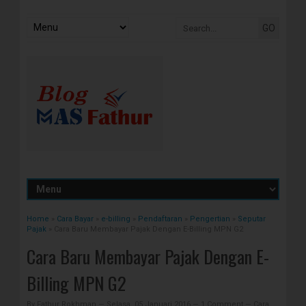
Home
»
Cara Bayar
»
e-billing
»
Pendaftaran
»
Pengertian
»
Seputar
Pajak
»
Cara Baru Membayar Pajak Dengan E-Billing MPN G2
Cara Baru Membayar Pajak Dengan E-
Billing MPN G2
By
Fathur Rokhman
—
Selasa, 05 Januari 2016
—
1 Comment
—
Cara