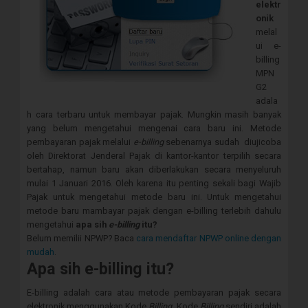
elektr
onik
melal
ui e-
billing
MPN
G2
adala
h cara terbaru untuk membayar pajak. Mungkin masih banyak
yang belum mengetahui mengenai cara baru ini. Metode
pembayaran pajak melalui
e-billing
sebenarnya sudah
diujicoba
oleh Direktorat Jenderal Pajak di kantor-kantor terpilih secara
bertahap, namun baru akan diberlakukan secara menyeluruh
mulai 1 Januari 2016. Oleh karena itu penting sekali bagi Wajib
Pajak untuk mengetahui metode baru ini. Untuk mengetahui
metode baru mambayar pajak dengan e-billing terlebih dahulu
mengetahui
apa sih
e-billing
itu?
Belum memilii NPWP? Baca
cara mendaftar NPWP online dengan
mudah
.
Apa sih e-billing itu?
E-billing adalah cara atau metode pembayaran pajak secara
elektronik menggunakan Kode
Billing
. Kode
Billing
sendiri adalah